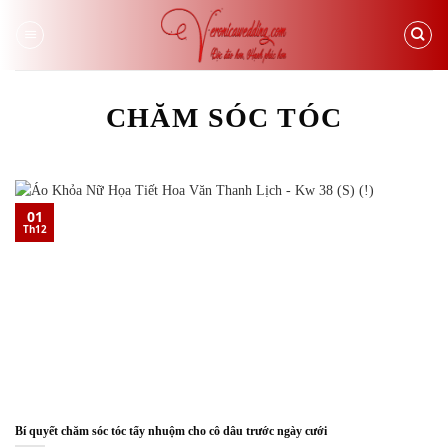
Skip
to
content
CHĂM SÓC TÓC
01
Th12
Bí quyết chăm sóc tóc tẩy nhuộm cho cô dâu trước ngày cưới