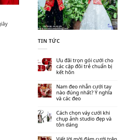
giây
TIN TỨC
Ưu đãi trọn gói cưới cho
các cặp đôi trẻ chuẩn bị
kết hôn
Nam đeo nhẫn cưới tay
nào đúng nhất​? Ý nghĩa
và các đeo
Cách chọn váy cưới khi
chụp ảnh studio đẹp và
tôn dáng
Viết lời mời đám cưới trên