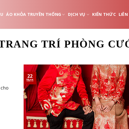
ỆU
ÁO KHỎA TRUYỀN THỐNG
DỊCH VỤ
KIẾN THỨC
LIÊN
TRANG TRÍ PHÒNG CƯ
22
Th11
 cho