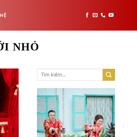
 HỆ
ỚI NHỎ