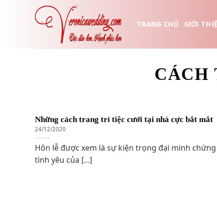
Skip
to
TRANG CHỦ
GIỚI THI
content
CÁCH 
Những cách trang trí tiệc cưới tại nhà cực bắt mắt
24/12/2020
Hôn lễ được xem là sự kiện trọng đại minh chứng
tình yêu của [...]