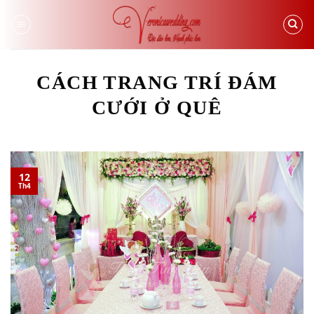
Skip
to
content
CÁCH TRANG TRÍ ĐÁM
CƯỚI Ở QUÊ
12
Th4