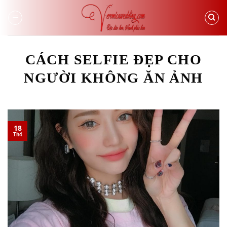
Skip
to
content
CÁCH SELFIE ĐẸP CHO
NGƯỜI KHÔNG ĂN ẢNH
18
Th4