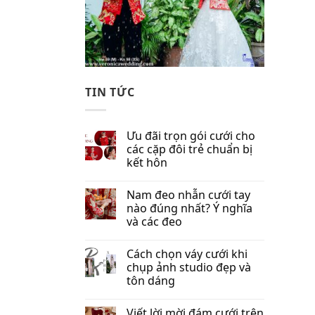
TIN TỨC
Ưu đãi trọn gói cưới cho
các cặp đôi trẻ chuẩn bị
kết hôn
Nam đeo nhẫn cưới tay
nào đúng nhất​? Ý nghĩa
và các đeo
Cách chọn váy cưới khi
chụp ảnh studio đẹp và
tôn dáng
Viết lời mời đám cưới trên