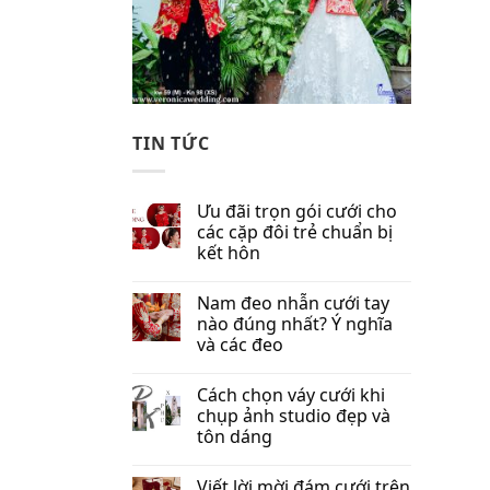
TIN TỨC
Ưu đãi trọn gói cưới cho
các cặp đôi trẻ chuẩn bị
kết hôn
Nam đeo nhẫn cưới tay
nào đúng nhất​? Ý nghĩa
và các đeo
Cách chọn váy cưới khi
chụp ảnh studio đẹp và
tôn dáng
Viết lời mời đám cưới trên