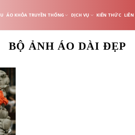
ỆU
ÁO KHỎA TRUYỀN THỐNG
DỊCH VỤ
KIẾN THỨC
LIÊN
BỘ ẢNH ÁO DÀI ĐẸP