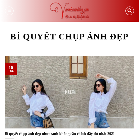
Skip
to
content
BÍ QUYẾT CHỤP ẢNH ĐẸP
18
Th4
Bí quyết chụp ảnh đẹp như tranh không cần chỉnh đầy đủ nhất 2021