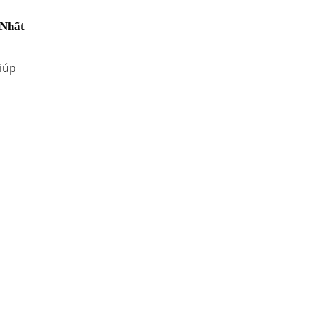
 Nhất
iúp