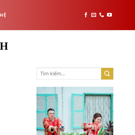
 HỆ
NH