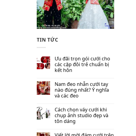
TIN TỨC
Ưu đãi trọn gói cưới cho
các cặp đôi trẻ chuẩn bị
kết hôn
Nam đeo nhẫn cưới tay
nào đúng nhất​? Ý nghĩa
và các đeo
Cách chọn váy cưới khi
chụp ảnh studio đẹp và
tôn dáng
Viết lời mời đám cưới trên