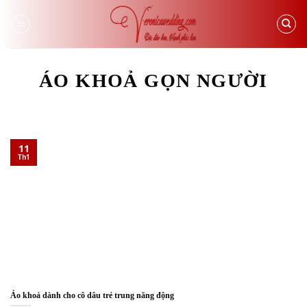
Skip
to
content
ÁO KHOẢ GỌN NGƯỜI
11
Th1
Áo khoả dành cho cô dâu trẻ trung năng động