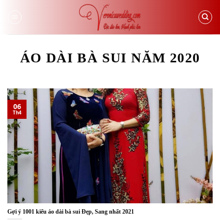
Skip
to
content
ÁO DÀI BÀ SUI NĂM 2020
06
Th4
Gợi ý 1001 kiểu áo dài bà sui Đẹp, Sang nhất 2021