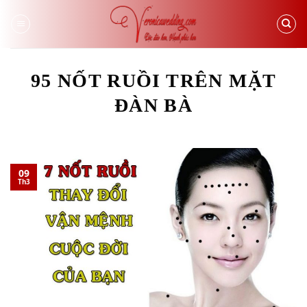
Skip
to
content
95 NỐT RUỒI TRÊN MẶT
ĐÀN BÀ
09
Th3