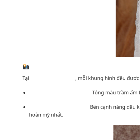
3. Concept Chụp Ảnh Đa Dạng – Ghi D
Tại
Veronica Wedding
, mỗi khung hình đều được đ
Background nghệ thuật:
Tông màu trầm ấm kế
Sự đồng điệu hoàn hảo:
Bên cạnh nàng dâu kiê
hoàn mỹ nhất.