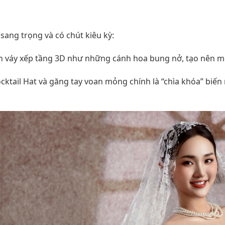
cktail Hat” & Găng Tay
sang trọng và có chút kiêu kỳ:
n váy xếp tầng 3D như những cánh hoa bung nở, tạo nên mộ
ktail Hat và găng tay voan mỏng chính là “chìa khóa” biế