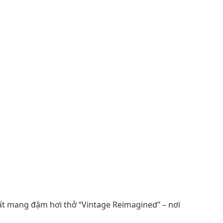
 PHÁ CÁCH THỜI THƯỢNG
hất mang đậm hơi thở “Vintage Reimagined” – nơi