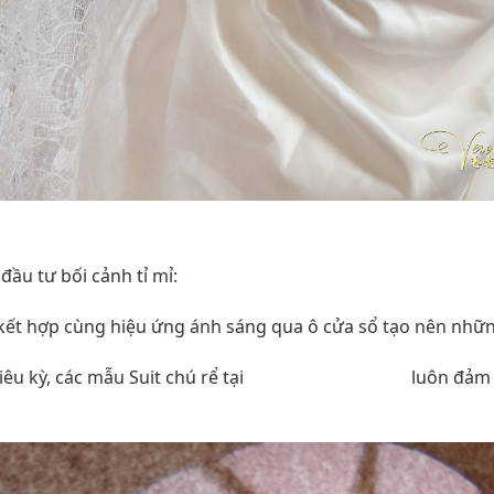
ấu Khoảnh Khắc
ầu tư bối cảnh tỉ mỉ:
t hợp cùng hiệu ứng ánh sáng qua ô cửa sổ tạo nên nhữn
u kỳ, các mẫu Suit chú rể tại
Veronica Wedding
luôn đảm b