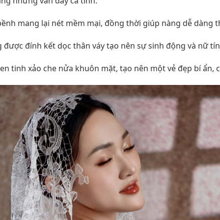
ng nhưng vẫn đầy cá tính:
ềnh mang lại nét mềm mại, đồng thời giúp nàng dễ dàng tha
được đính kết dọc thân váy tạo nên sự sinh động và nữ tính
en tinh xảo che nửa khuôn mặt, tạo nên một vẻ đẹp bí ẩn, 