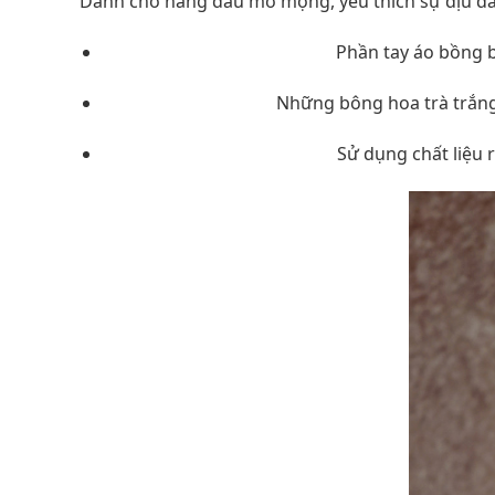
Dành cho nàng dâu mơ mộng, yêu thích sự dịu dà
Điểm nhấn tay phồng rời:
Phần tay áo bồng b
Chi tiết hoa nổi 3D:
Những bông hoa trà trắng 
Khăn voan phủ mặt (Veil):
Sử dụng chất liệu r