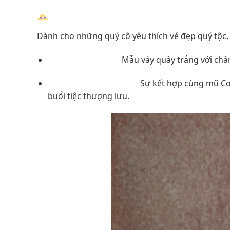
1. Nàng Thơ Cổ Điển Với Phụ Kiện “Co
Dành cho những quý cô yêu thích vẻ đẹp quý tộc, 
Thiết kế tinh xảo:
Mẫu váy quây trắng với châ
Phụ kiện quyền năng:
Sự kết hợp cùng mũ Coc
buổi tiệc thượng lưu.