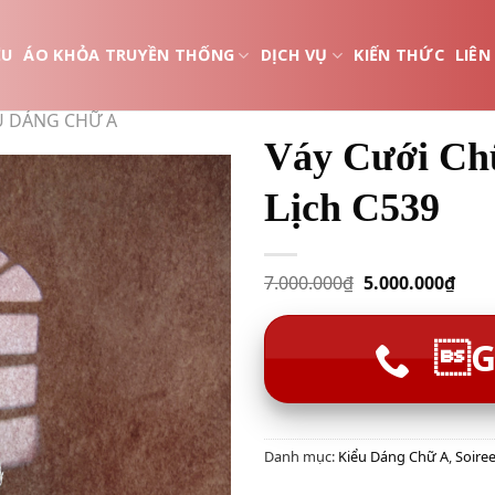
ỆU
ÁO KHỎA TRUYỀN THỐNG
DỊCH VỤ
KIẾN THỨC
LIÊN
U DÁNG CHỮ A
Váy Cưới Ch
Lịch C539
7.000.000
₫
5.000.000
₫
G
Danh mục:
Kiểu Dáng Chữ A
,
Soire