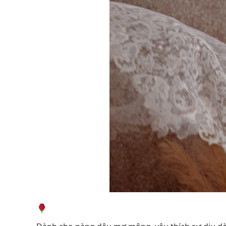
2. Vẻ Đẹp Lãng Mạn Với Tay Phồng & 