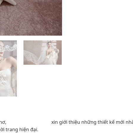
KHI CỔ ĐIỂN GIAO THOA CÙNG NÉT
thơ,
Veronica Wedding
xin giới thiệu những thiết kế mới n
i trang hiện đại.