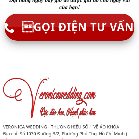
Đặt hàng ngay bây giờ để được giữ áo cho ngày vui
của bạn!
GỌI ĐIỆN TƯ VẤN
VERONICA WEDDING - THƯƠNG HIỆU SỐ 1 VỀ ÁO KHỎA
Địa chỉ: Số 1030 Đường 3/2, Phường Phú Thọ, Hồ Chí Minh (