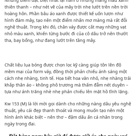
Nhưng điểm đặc biệt nhất lại nằm ở những mảng màu xanh
thiên thanh – như nét vẽ của mây trời nhẹ lướt trên nền trời
hoàng hôn. Phần bâu áo xanh được thiết kế uốn lượn như
hình đám mây, tạo nên một điểm nhấn mơ màng mà rất đỗi
nghệ thuật. Trong khi đó, chân váy được cắt may những vạt
nhỏ màu xanh, khiến từng bước đi của cô dâu trở nên thướt
tha, bay bổng, như đang lướt trên tầng mây.
Chất liệu lụa bóng được chọn lọc kỹ càng giúp tôn lên độ
mềm mại của form váy, đồng thời phản chiếu ánh sáng một
cách nhẹ nhàng, tinh tế. Họa tiết hoa văn nhỏ, nhẹ nhàng trải
khắp thân áo – không phô trương mà thấm đẫm nét duyên –
tựa như ánh trăng nhè nhẹ phản chiếu lên mặt hồ tĩnh lặng.
Kw 153 (M) là lời mời gọi dành cho những nàng dâu yêu nghệ
thuật, yêu cái đẹp thanh thoát và mong muốn tạo nên một
hình ảnh khác biệt – nên thơ – đậm dấu ấn cá nhân trong
ngày trọng đại.