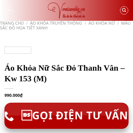
Skip
to
content
TRANG CHỦ
/
ÁO KHỎA TRUYỀN THỐNG
/
ÁO KHỎA NỮ
/
MÀU
SẮC ĐỎ HỌA TIẾT XANH
Áo Khỏa Nữ Sắc Đỏ Thanh Vân –
Kw 153 (M)
990.000
₫
GỌI ĐIỆN TƯ VẤN