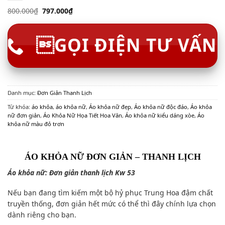
800.000
₫
797.000
₫
GỌI ĐIỆN TƯ VẤN
Danh mục:
Đơn Giản Thanh Lịch
Từ khóa:
áo khỏa
,
áo khỏa nữ
,
Áo khỏa nữ đẹp
,
Áo khỏa nữ độc đáo
,
Áo khỏa
nữ đơn giản
,
Áo Khỏa Nữ Họa Tiết Hoa Văn
,
Áo khỏa nữ kiểu dáng xòe
,
Áo
khỏa nữ màu đỏ trơn
ÁO KHỎA NỮ ĐƠN GIẢN – THANH LỊCH
Áo khỏa nữ: Đơn giản thanh lịch Kw 53
Nếu bạn đang tìm kiếm một bộ hỷ phục Trung Hoa đậm chất
truyền thống, đơn giản hết mức có thể thì đây chính lựa chọn
dành riêng cho bạn.