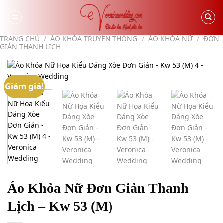
Skip
to
content
TRANG CHỦ
/
ÁO KHỎA TRUYỀN THỐNG
/
ÁO KHỎA NỮ
/
ĐƠN
GIẢN THANH LỊCH
Giảm giá!
Áo Khỏa Nữ Đơn Giản Thanh
Lịch – Kw 53 (M)