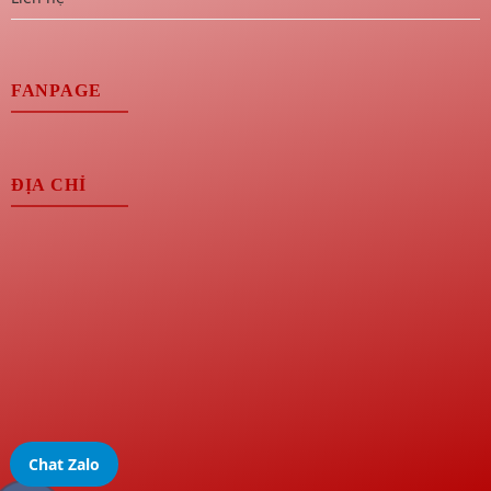
FANPAGE
ĐỊA CHỈ
Chat Zalo