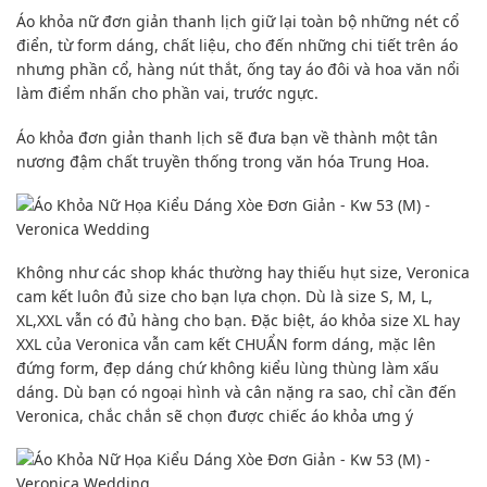
Áo khỏa nữ đơn giản thanh lịch giữ lại toàn bộ những nét cổ
điển, từ form dáng, chất liệu, cho đến những chi tiết trên áo
nhưng phần cổ, hàng nút thắt, ống tay áo đôi và hoa văn nổi
làm điểm nhấn cho phần vai, trước ngực.
Áo khỏa đơn giản thanh lịch sẽ đưa bạn về thành một tân
nương đậm chất truyền thống trong văn hóa Trung Hoa.
Không như các shop khác thường hay thiếu hụt size, Veronica
cam kết luôn đủ size cho bạn lựa chọn. Dù là size S, M, L,
XL,XXL vẫn có đủ hàng cho bạn. Đặc biệt, áo khỏa size XL hay
XXL của Veronica vẫn cam kết CHUẨN form dáng, mặc lên
đứng form, đẹp dáng chứ không kiểu lùng thùng làm xấu
dáng. Dù bạn có ngoại hình và cân nặng ra sao, chỉ cần đến
Veronica, chắc chắn sẽ chọn được chiếc áo khỏa ưng ý