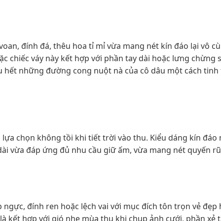
oan, đính đá, thêu hoa tỉ mỉ vừa mang nét kín đáo lại vô c
ặc chiếc váy này kết hợp với phần tay dài hoặc lưng chừng 
ầu hết những đường cong nuột nà của cô dâu một cách tinh 
lựa chọn không tồi khi tiết trời vào thu. Kiểu dáng kín đá
 dài vừa đáp ứng đủ nhu cầu giữ ấm, vừa mang nét quyến r
 ngực, đính ren hoặc lệch vai với mục đích tôn trọn vẻ đẹp 
là kết hợp với gió nhẹ mùa thu khi chụp ảnh cưới, phần xẻ t