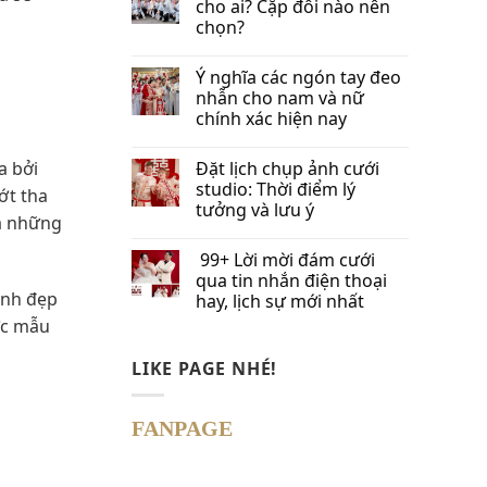
cho ai? Cặp đôi nào nên
chọn?
Ý nghĩa các ngón tay đeo
nhẫn cho nam và nữ
chính xác hiện nay
a bởi
Đặt lịch chụp ảnh cưới
studio: Thời điểm lý
ớt tha
tưởng và lưu ý
ủa những
99+ Lời mời đám cưới
qua tin nhắn​ điện thoại
inh đẹp
hay, lịch sự mới nhất
ợc mẫu
LIKE PAGE NHÉ!
FANPAGE