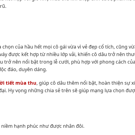
 rũ.
 chọn của hầu hết mọi cô gái vừa vì vẻ đẹp cổ tích, cũng vừ
áy được kết hợp từ nhiều lớp vải, khiến cô dâu trở nên thư
âu trở nên nổi bật trong lễ cưới, phù hợp với phong cách c
độc đáo, duyên dáng.
ời tiết mùa thu
, giúp cô dâu thêm nổi bật, hoàn thiện sự x
đại. Hy vọng những chia sẻ trên sẽ giúp mạng lựa chọn đư
ến niềm hạnh phúc như được nhân đôi.