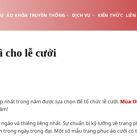
ỆU
ÁO KHỎA TRUYỀN THỐNG
DỊCH VỤ
KIẾN THỨC
LIÊN
cho lễ cưới
đẹp nhất trong năm được lựa chọn để tổ chức lễ cưới.
Mùa th
tâm!
 ngào và thiêng liêng nhất. Sự chuẩn bị kỹ lưỡng về trang 
ơn trong ngày trọng đại. Một số mẫu trang phục áo cưới có 