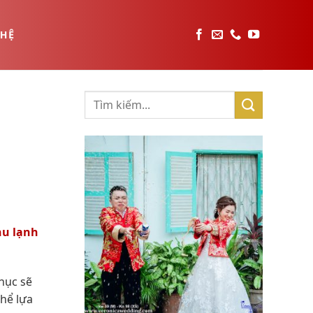
 HỆ
u lạnh
phục sẽ
thể lựa