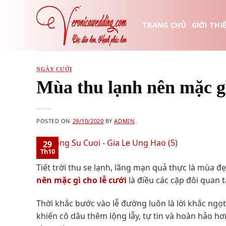
Skip
to
TRANG CHỦ
GIỚI THI
content
NGÀY CƯỚI
Mùa thu lạnh nên mặc gì 
POSTED ON
29/10/2020
BY
ADMIN
29
Th10
Tiết trời thu se lạnh, lãng mạn quả thực là mùa 
nên mặc gì cho lễ cưới
là điều các cặp đôi quan 
Thời khắc bước vào lễ đường luôn là lời khắc ngọt
khiến cô dâu thêm lộng lẫy, tự tin và hoàn hảo h