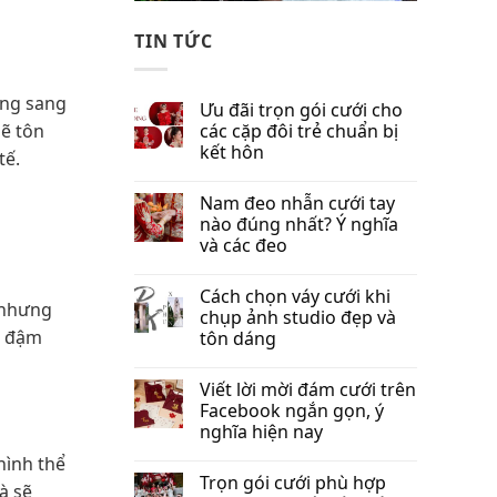
TIN TỨC
ùng sang
Ưu đãi trọn gói cưới cho
các cặp đôi trẻ chuẩn bị
sẽ tôn
kết hôn
tế.
Nam đeo nhẫn cưới tay
nào đúng nhất​? Ý nghĩa
và các đeo
Cách chọn váy cưới khi
o nhưng
chụp ảnh studio đẹp và
ũ đậm
tôn dáng
Viết lời mời đám cưới trên
Facebook​ ngắn gọn, ý
nghĩa hiện nay
hình thể
Trọn gói cưới phù hợp
à sẽ