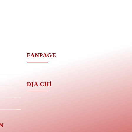
M
FANPAGE
ĐỊA CHỈ
N