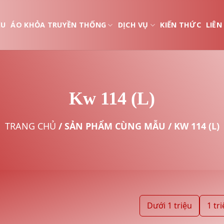
ỆU
ÁO KHỎA TRUYỀN THỐNG
DỊCH VỤ
KIẾN THỨC
LIÊN
Kw 114 (L)
TRANG CHỦ
/
SẢN PHẨM CÙNG MẪU
/
KW 114 (L)
Dưới 1 triệu
1 tri