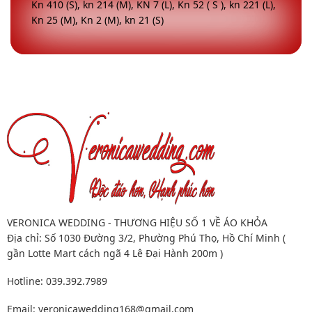
Kn 410 (S), kn 214 (M), KN 7 (L), Kn 52 ( S ), kn 221 (L),
Kn 25 (M), Kn 2 (M), kn 21 (S)
VERONICA WEDDING - THƯƠNG HIỆU SỐ 1 VỀ ÁO KHỎA
Địa chỉ: Số 1030 Đường 3/2, Phường Phú Thọ, Hồ Chí Minh (
gần Lotte Mart cách ngã 4 Lê Đại Hành 200m )
Hotline: 039.392.7989
Email:
veronicawedding168@gmail.com