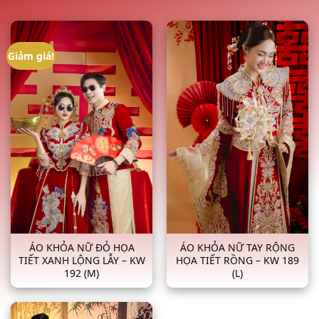
Giảm giá!
ÁO KHỎA NỮ ĐỎ HỌA
ÁO KHỎA NỮ TAY RỘNG
TIẾT XANH LỘNG LẪY – KW
HỌA TIẾT RỒNG – KW 189
192 (M)
(L)