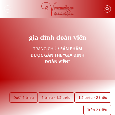
Skip
to
content
gia đình đoàn viên
TRANG CHỦ
/
SẢN PHẨM
ĐƯỢC GẮN THẺ “GIA ĐÌNH
ĐOÀN VIÊN”
Dưới 1 triệu
1 triệu - 1.5 triệu
1.5 triệu - 2 triệu
Trên 2 triệu