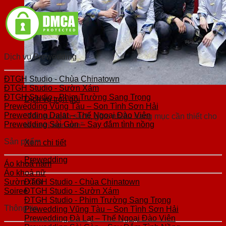
Dịch vụ Prewedding
ĐTGH Studio - Chùa Chinatown
ĐTGH Studio - Sườn Xám
ĐTGH Studio - Phim Trường Sang Trọng
Dịch vụ trọn gói
Prewedding Vũng Tàu – Son Tình Sơn Hải
Prewedding Dalat – Thế Ngoại Đào Viên
"Tối ưu ngân sách, gồm nhiều hạng mục cần thiết cho
Prewedding Sài Gòn – Say đắm tình nồng
lễ cưới trọn vẹn"
Sản phẩm
Xem chi tiết
Prewedding
Áo khoả nam
Áo khoả nữ
Sườn xám
ĐTGH Studio - Chùa Chinatown
Soiree
ĐTGH Studio - Sườn Xám
ĐTGH Studio - Phim Trường Sang Trọng
Thông tin
Prewedding Vũng Tàu – Son Tình Sơn Hải
Prewedding Đà Lạt – Thế Ngoại Đào Viên