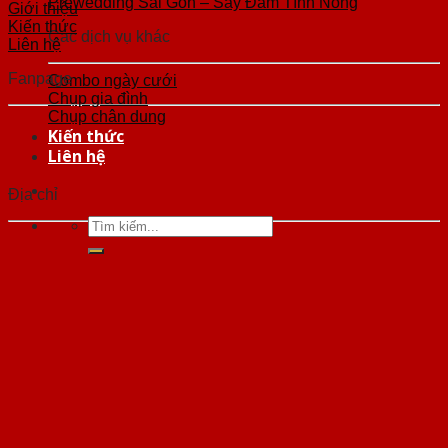
Prewedding Sài Gòn – Say Đắm Tình Nồng
Giới thiệu
Kiến thức
Các dịch vụ khác
Liên hệ
Fanpage
Combo ngày cưới
Chụp gia đình
Chụp chân dung
Kiến thức
Liên hệ
Địa chỉ
Tìm
kiếm: