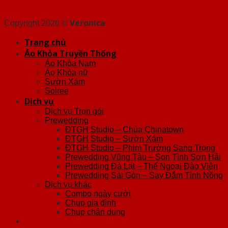
Veronica
Copyright 2026 ©
Trang chủ
Áo Khỏa Truyền Thống
Áo Khỏa Nam
Áo Khỏa nữ
Sườn Xám
Soiree
Dịch vụ
Dịch vụ Trọn gói
Prewedding
ĐTGH Studio – Chùa Chinatown
ĐTGH Studio – Sườn Xám
ĐTGH Studio – Phim Trường Sang Trọng
Prewedding Vũng Tàu – Son Tình Sơn Hải
Prewedding Đà Lạt – Thế Ngoại Đào Viên
Prewedding Sài Gòn – Say Đắm Tình Nồng
Dịch vụ khác
Combo ngày cưới
Chụp gia đình
Chụp chân dung