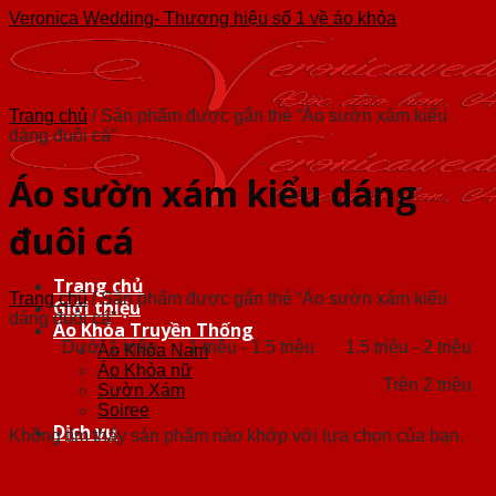
Skip
Veronica Wedding- Thương hiệu số 1 về áo khỏa
to
content
Trang chủ
/
Sản phẩm được gắn thẻ “Áo sườn xám kiểu
dáng đuôi cá”
Áo sườn xám kiểu dáng
đuôi cá
Trang chủ
Trang chủ
/
Sản phẩm được gắn thẻ “Áo sườn xám kiểu
Giới thiệu
dáng đuôi cá”
Áo Khỏa Truyền Thống
Dưới 1 triệu
1 triệu - 1.5 triệu
1.5 triệu - 2 triệu
Áo Khỏa Nam
Áo Khỏa nữ
Trên 2 triệu
Sườn Xám
Soiree
Dịch vụ
Không tìm thấy sản phẩm nào khớp với lựa chọn của bạn.