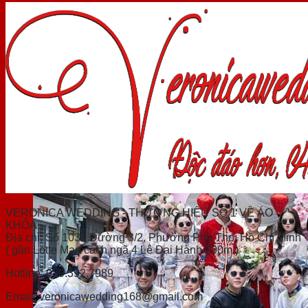
VERONICA WEDDING - THƯƠNG HIỆU SỐ 1 VỀ ÁO
KHỎA
Địa chỉ: Số 1030 Đường 3/2, Phường Phú Thọ, Hồ Chí Minh
( gần Lotte Mart cách ngã 4 Lê Đại Hành 200m )
Hotline: 039.392.7989
Email:
veronicawedding168@gmail.com