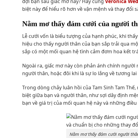
đợi bạn sau giấc mơ này? Hãy cùng
Veronica We
biệt này để hiểu rõ hơn về vận mệnh và thay đổi s
Nằm mơ thấy đám cưới của người thâ
Lễ cưới vốn là biểu tượng của hạnh phúc, khi thấy
hiệu cho thấy người thân của bạn sắp trải qua m
sắp có một mối quan hệ tình cảm đơm hoa kết trá
Ngoài ra, giấc mơ này còn phản ánh chính ngườ
người thân, hoặc đôi khi là sự lo lắng về tương lai
Trong dòng chảy luân hồi của Tam Sinh Tam Thế, 
biệt giữa bạn và người thân, như sợi dây định mệ
bạn về giá trị của mối quan hệ này và những điều
Nằm mơ thấy đám cưới người thân l