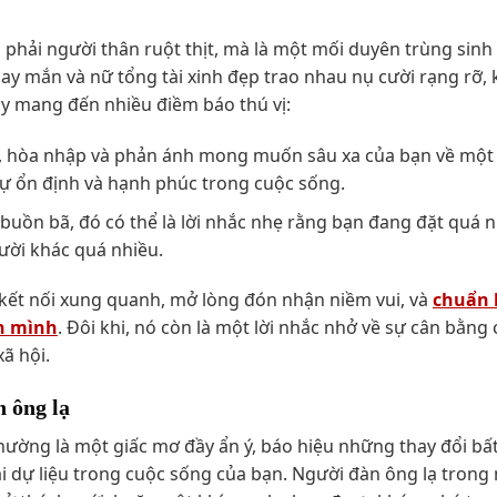
hải người thân ruột thịt, mà là một mối duyên trùng sinh 
y mắn và nữ tổng tài xinh đẹp trao nhau nụ cười rạng rỡ, 
y mang đến nhiều điềm báo thú vị:
i, hòa nhập và phản ánh mong muốn sâu xa của bạn về một
sự ổn định và hạnh phúc trong cuộc sống.
buồn bã, đó có thể là lời nhắc nhẹ rằng bạn đang đặt quá 
ười khác quá nhiều.
kết nối xung quanh, mở lòng đón nhận niềm vui, và
chuẩn 
h mình
. Đôi khi, nó còn là một lời nhắc nhở về sự cân bằng
ã hội.
 ông lạ
hường là một giấc mơ đầy ẩn ý, báo hiệu những thay đổi bấ
i dự liệu trong cuộc sống của bạn. Người đàn ông lạ trong