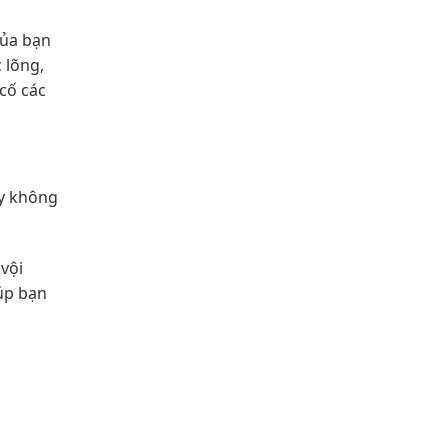
của bạn
 lõng,
cố các
ày không
 vội
iúp bạn