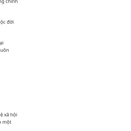
ng chính
ộc đời
ại
huôn
ệ xã hội
o một