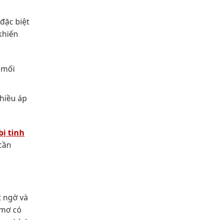
đặc biệt
khiến
 mối
nhiều áp
bị tinh
 cần
t ngờ và
 mơ có