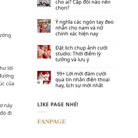
cho ai? Cặp đôi nào nên
chọn?
Ý nghĩa các ngón tay đeo
nhẫn cho nam và nữ
chính xác hiện nay
rường
Đặt lịch chụp ảnh cưới
studio: Thời điểm lý
tưởng và lưu ý
hư lời
99+ Lời mời đám cưới
 đường
qua tin nhắn​ điện thoại
úc của
hay, lịch sự mới nhất
LIKE PAGE NHÉ!
mơ này
đó đi
FANPAGE