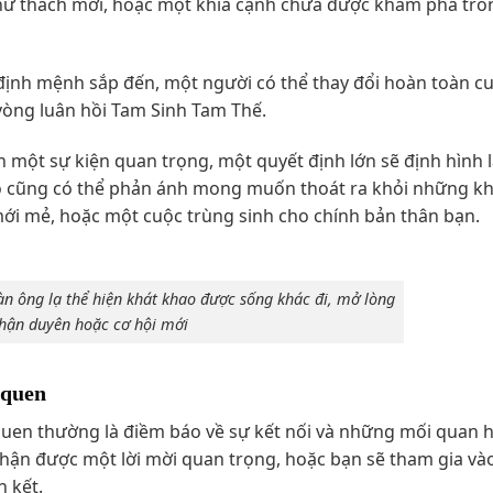
thử thách mới, hoặc một khía cạnh chưa được khám phá tro
 định mệnh sắp đến, một người có thể thay đổi hoàn toàn cu
vòng luân hồi Tam Sinh Tam Thế.
một sự kiện quan trọng, một quyết định lớn sẽ định hình l
ó cũng có thể phản ánh mong muốn thoát ra khỏi những k
mới mẻ, hoặc một cuộc trùng sinh cho chính bản thân bạn.
n ông lạ thể hiện khát khao được sống khác đi, mở lòng
hận duyên hoặc cơ hội mới
 quen
en thường là điềm báo về sự kết nối và những mối quan h
 nhận được một lời mời quan trọng, hoặc bạn sẽ tham gia và
n kết.