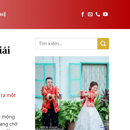
 HỆ
iải
ấc mộng
đang chờ