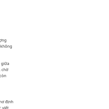
ượng
ệ không
 giữa
, chờ
 còn
mơ định
 viết