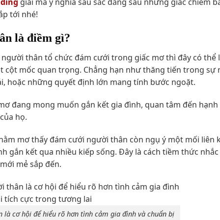
dding
giải mã ý nghĩa sâu sắc đằng sau những giấc chiêm b
ắp tới nhé!
n là điềm gì?
 người thân tổ chức đám cưới trong giấc mơ thì đây có thể l
ột cột mốc quan trọng. Chẳng hạn như thăng tiến trong sự 
i, hoặc những quyết định lớn mang tính bước ngoặt.
i mơ đang mong muốn gắn kết gia đình, quan tâm đến hạnh
 của họ.
nằm mơ thấy đám cưới người thân còn ngụ ý một mối liên k
nh gắn kết qua nhiều kiếp sống. Đây là cách tiềm thức nhắc
 mới mẻ sắp đến.
à cơ hội để hiểu rõ hơn tình cảm gia đình và chuẩn bị