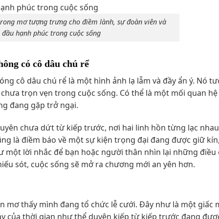
rong mơ tượng trưng cho điềm lành, sự đoàn viên và
 đầu hạnh phúc trong cuộc sống
ông có cô dâu chú rể
g cô dâu chú rể là một hình ảnh lạ lẫm và đầy ẩn ý. Nó t
ó chưa trọn vẹn trong cuộc sống. Có thể là một mối quan h
ng đang gặp trở ngại.
yên chưa dứt từ kiếp trước, nơi hai linh hồn từng lạc nhau
ũng là điềm báo về một sự kiện trọng đại đang được giữ kín
ư một lời nhắc để bạn hoặc người thân nhìn lại những điều
hiếu sót, cuộc sống sẽ mở ra chương mới an yên hơn.
 mơ thấy mình đang tổ chức lễ cưới. Đây như là một giấc 
ảy của thời gian như thể duyên kiếp từ kiếp trước đang được