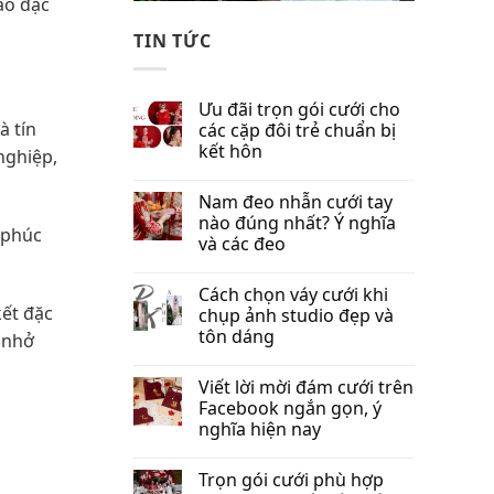
ao đặc
TIN TỨC
Ưu đãi trọn gói cưới cho
à tín
các cặp đôi trẻ chuẩn bị
kết hôn
nghiệp,
Nam đeo nhẫn cưới tay
nào đúng nhất​? Ý nghĩa
 phúc
và các đeo
Cách chọn váy cưới khi
ết đặc
chụp ảnh studio đẹp và
tôn dáng
 nhở
Viết lời mời đám cưới trên
Facebook​ ngắn gọn, ý
nghĩa hiện nay
Trọn gói cưới phù hợp