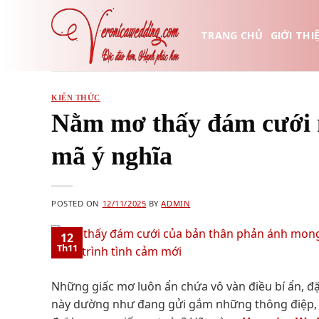
Skip
to
TRANG CHỦ
GIỚI THI
content
KIẾN THỨC
Nằm mơ thấy đám cưới n
mã ý nghĩa
POSTED ON
12/11/2025
BY
ADMIN
12
Th11
Những giấc mơ luôn ẩn chứa vô vàn điều bí ẩn, đặ
này dường như đang gửi gắm những thông điệp, đ