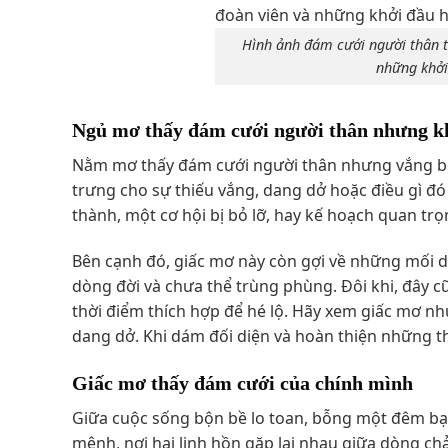
Hình ảnh đám cưới người thân t
những khởi
Ngủ mơ thấy đám cưới người thân nhưng kh
Nằm mơ thấy đám cưới người thân nhưng vắng bón
trưng cho sự thiếu vắng, dang dở hoặc điều gì đ
thành, một cơ hội bị bỏ lỡ, hay kế hoạch quan trọ
Bên cạnh đó, giấc mơ này còn gợi về những mối du
dòng đời và chưa thể trùng phùng. Đôi khi, đây c
thời điểm thích hợp để hé lộ. Hãy xem giấc mơ nh
dang dở. Khi dám đối diện và hoàn thiện những t
Giấc mơ thấy đám cưới của chính mình
Giữa cuộc sống bộn bề lo toan, bỗng một đêm bạn
mệnh, nơi hai linh hồn gặp lại nhau giữa dòng ch