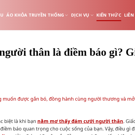
ỆU
ÁO KHỎA TRUYỀN THỐNG
DỊCH VỤ
KIẾN THỨC
LIÊN
gười thân là điềm báo gì? G
c biệt là khi bạn
nằm mơ thấy đám cưới người thân
. Gi
iềm báo quan trọng cho cuộc sống của bạn. Vậy, điều gì 