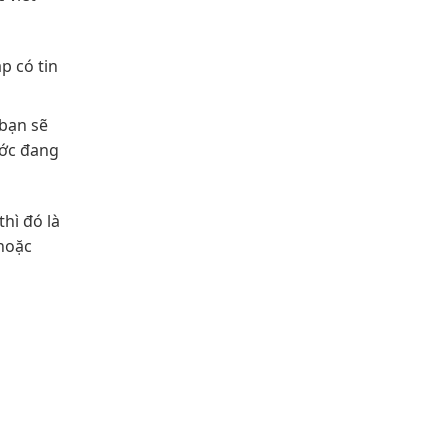
p có tin
 bạn sẽ
ước đang
hì đó là
 hoặc