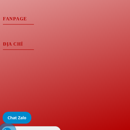
FANPAGE
ĐỊA CHỈ
Chat Zalo