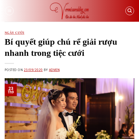
Skip
to
content
NGÀY CƯỚI
Bí quyết giúp chú rể giải rượu
nhanh trong tiệc cưới
POSTED ON
23/09/2020
BY
ADMIN
23
Th9