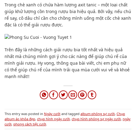
Trong chè xanh có chứa hàm lượng axit tanic – một loại chất
giúp khử lượng cồn trong rượu bia hiệu quả. Bởi vậy, nếu chú
rể say, cô dâu chỉ cần cho chồng mình uống một cốc chè xanh
đặc là có thể giải rượu được.
Trên đây là những cách giải rượu bia tốt nhất và hiệu quả
nhất mà chúng mình gợi ý cho các nàng để giúp chú rể của
mình giải rượu. Hy vọng, thông qua bài viết, chị em phụ nữ
có thể giúp chú rể của mình trải qua mùa cưới vui vẻ và khoẻ
mạnh nhất!!
This entry was posted in
Ngày cưới
and tagged
album phóng sự cưới
,
Chụp
album áo khỏa đẹp
,
chụp hình ngày cưới
,
chụp hình phóng sự ngày cưới
,
ngày
cưới
,
phong cách tiệc cưới
.