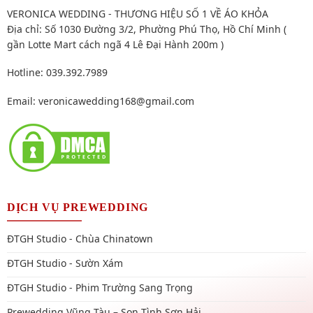
VERONICA WEDDING - THƯƠNG HIỆU SỐ 1 VỀ ÁO KHỎA
Địa chỉ: Số 1030 Đường 3/2, Phường Phú Thọ, Hồ Chí Minh (
gần Lotte Mart cách ngã 4 Lê Đại Hành 200m )
Hotline: 039.392.7989
Email:
veronicawedding168@gmail.com
DỊCH VỤ PREWEDDING
ĐTGH Studio - Chùa Chinatown
ĐTGH Studio - Sườn Xám
ĐTGH Studio - Phim Trường Sang Trọng
Prewedding Vũng Tàu – Son Tình Sơn Hải