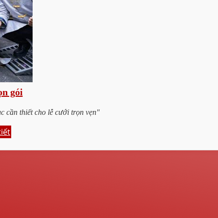
ọn gói
 cần thiết cho lễ cưới trọn vẹn"
iết