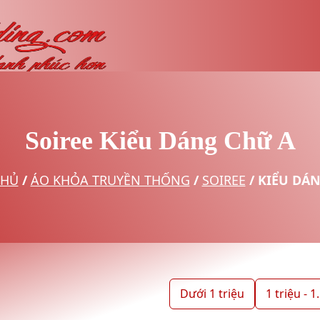
Soiree Kiểu Dáng Chữ A
CHỦ
/
ÁO KHỎA TRUYỀN THỐNG
/
SOIREE
/
KIỂU DÁN
Dưới 1 triệu
1 triệu - 1