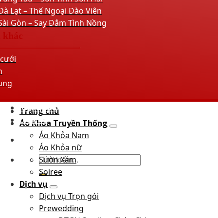
à Lạt – Thế Ngoại Đào Viên
Sài Gòn – Say Đắm Tình Nồng
ụ khác
cưới
h
ung
Kiến thức
Trang chủ
Liên hệ
Áo Khỏa Truyền Thống
Áo Khỏa Nam
Áo Khỏa nữ
Tìm
Sườn Xám
kiếm:
Soiree
Dịch vụ
Dịch vụ Trọn gói
Prewedding