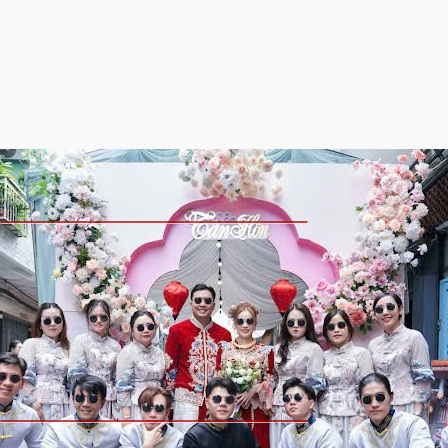
Hotline: 039.392.7989
Email:
veronicawedding168@gmail.com
Dịch vụ Prewedding
ĐTGH Studio - Chùa Chinatown
ĐTGH Studio - Sườn Xám
ĐTGH Studio - Phim Trường Sang Trọng
Prewedding Vũng Tàu – Son Tình Sơn Hải
Prewedding Dalat – Thế Ngoại Đào Viên
Prewedding Sài Gòn – Say đắm tình nồng
Sản phẩm
Áo khoả nam