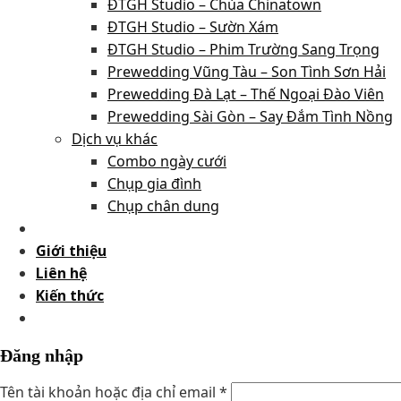
ĐTGH Studio – Chùa Chinatown
ĐTGH Studio – Sườn Xám
ĐTGH Studio – Phim Trường Sang Trọng
Prewedding Vũng Tàu – Son Tình Sơn Hải
Prewedding Đà Lạt – Thế Ngoại Đào Viên
Prewedding Sài Gòn – Say Đắm Tình Nồng
Dịch vụ khác
Combo ngày cưới
Chụp gia đình
Chụp chân dung
Giới thiệu
Liên hệ
Kiến thức
Đăng nhập
Tên tài khoản hoặc địa chỉ email
*